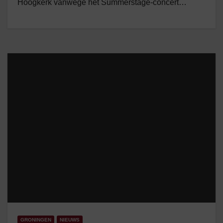
Hoogkerk vanwege het Summerstage-concert…
GRONINGEN
NIEUWS