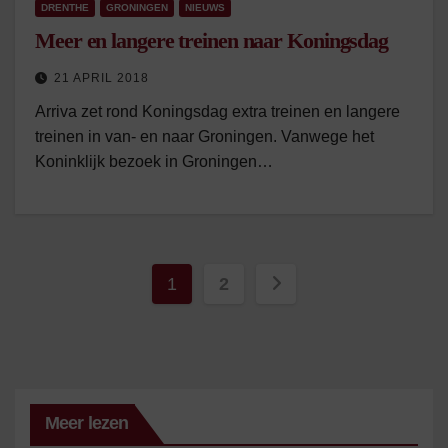
DRENTHE
GRONINGEN
NIEUWS
Meer en langere treinen naar Koningsdag
21 APRIL 2018
Arriva zet rond Koningsdag extra treinen en langere
treinen in van- en naar Groningen. Vanwege het
Koninklijk bezoek in Groningen…
Berichten
1
2
paginering
Meer lezen