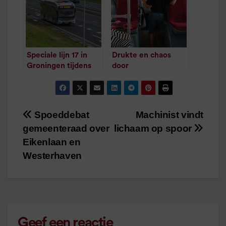
Speciale lijn 17 in
Drukte en chaos
Groningen tijdens
door
spoorwerkzaamhede
vakantiedienstregeli
n
ng
/
1
minuut leestijd
/
1
minuut leestijd
Spoeddebat
Machinist vindt
Bericht
gemeenteraad over
lichaam op spoor
navigatie
Eikenlaan en
Westerhaven
Geef een reactie