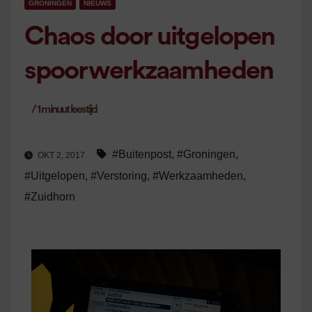
GRONINGEN
NIEUWS
Chaos door uitgelopen
spoorwerkzaamheden
/
1
minuut leestijd
#Buitenpost
,
#Groningen
,
OKT 2, 2017
#Uitgelopen
,
#Verstoring
,
#Werkzaamheden
,
#Zuidhorn