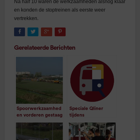
Na half 10 waren de werkzaamheden alsnog klaar
en konden de stoptreinen als eerste weer
vertrekken.
Gerelateerde Berichten
Spoorwerkzaamhed
Speciale Qliner
en vorderen gestaag
tijdens
/
2
minuten
spoorwerkzaamhede
leestijd
n
/
1
minuut leestijd