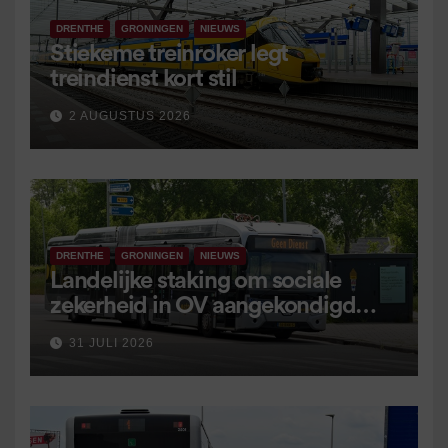
DRENTHE
GRONINGEN
NIEUWS
Stiekeme treinroker legt
treindienst kort stil
2 AUGUSTUS 2026
DRENTHE
GRONINGEN
NIEUWS
Landelijke staking om sociale
zekerheid in OV aangekondigd
voor 9 september
31 JULI 2026