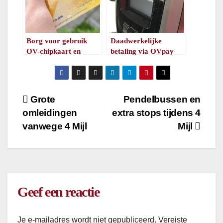
Borg voor gebruik
Daadwerkelijke
OV-chipkaart en
betaling via OVpay
OVpay in de bus
blijkt makkelijk te
verhoogd in
omzeilen
Groningen en Drenthe
/
1
minuut leestijd
/
1
minuut leestijd
Bericht
Grote
Pendelbussen en
omleidingen
extra stops tijdens 4
navigatie
vanwege 4 Mijl
Mijl
Geef een reactie
Je e-mailadres wordt niet gepubliceerd.
Vereiste