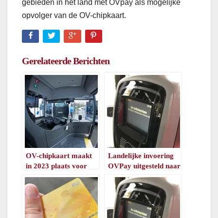
gebieden in het land met OVpay als mogelijke
opvolger van de OV-chipkaart.
Gerelateerde Berichten
OV-chipkaart maakt
Landelijke invoering
in 2023 plaats voor
OVPay uitgesteld naar
OVpay
volgend jaar
/
1
minuut leestijd
/
1
minuut leestijd