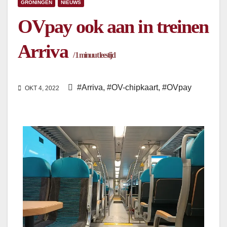
GRONINGEN
NIEUWS
OVpay ook aan in treinen
Arriva
/
1
minuut leestijd
#Arriva
,
#OV-chipkaart
,
#OVpay
OKT 4, 2022