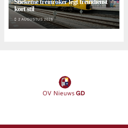
Stiekeme treinroker legt treindienst
kort stil
2 AUGUSTUS 2026