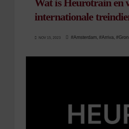
Wat is Heurotrain en 
internationale treindie
#Amsterdam
,
#Arriva
,
#Gron
NOV 15, 2023