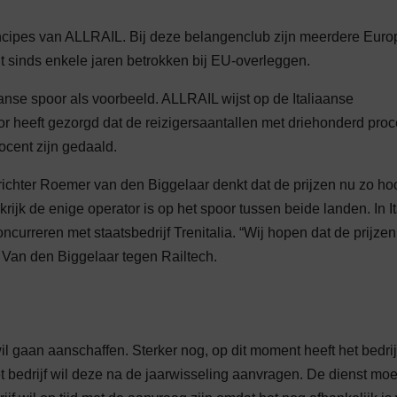
rincipes van ALLRAIL. Bij deze belangenclub zijn meerdere Eur
t sinds enkele jaren betrokken bij EU-overleggen.
anse spoor als voorbeeld. ALLRAIL wijst op de Italiaanse
or heeft gezorgd dat de reizigersaantallen met driehonderd proc
rocent zijn gedaald.
richter Roemer van den Biggelaar denkt dat de prijzen nu zo ho
ijk de enige operator is op het spoor tussen beide landen. In It
oncurreren met staatsbedrijf Trenitalia. “Wij hopen dat de prijze
us Van den Biggelaar tegen Railtech.
wil gaan aanschaffen. Sterker nog, op dit moment heeft het bedrij
t bedrijf wil deze na de jaarwisseling aanvragen. De dienst moe