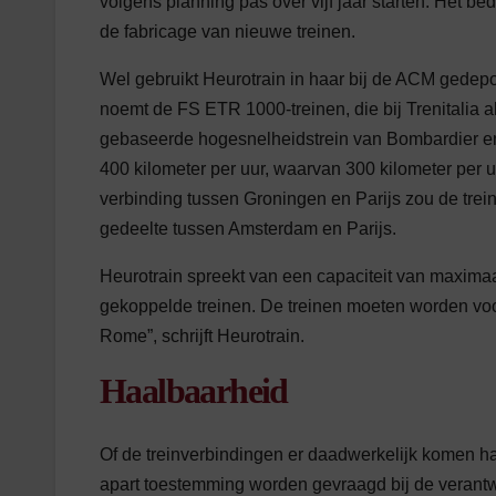
volgens planning pas over vijf jaar starten. Het bed
de fabricage van nieuwe treinen.
Wel gebruikt Heurotrain in haar bij de ACM gedep
noemt de FS ETR 1000-treinen, die bij Trenitalia a
gebaseerde hogesnelheidstrein van Bombardier en 
400 kilometer per uur, waarvan 300 kilometer per
verbinding tussen Groningen en Parijs zou de trei
gedeelte tussen Amsterdam en Parijs.
Heurotrain spreekt van een capaciteit van maxima
gekoppelde treinen. De treinen moeten worden voor
Rome”, schrijft Heurotrain.
Haalbaarheid
Of de treinverbindingen er daadwerkelijk komen han
apart toestemming worden gevraagd bij de verantwo