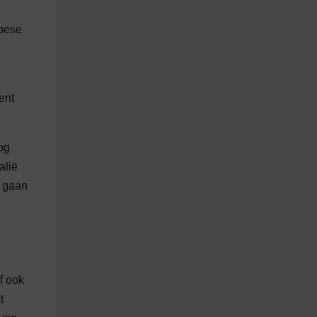
opese
ent
og
alië
n gaan
f ook
t