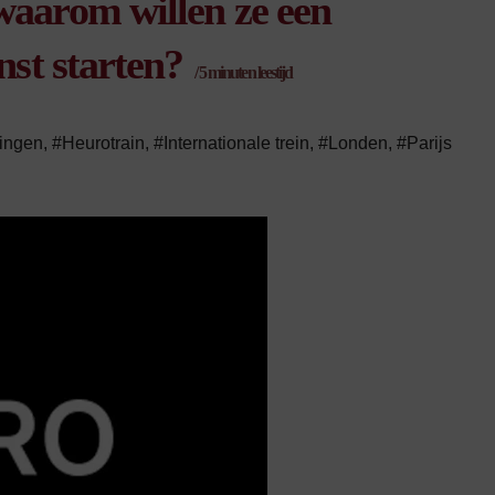
waarom willen ze een
nst starten?
/
5
minuten leestijd
ingen
,
#Heurotrain
,
#Internationale trein
,
#Londen
,
#Parijs