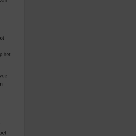
 van
ot
p het
twee
in
t
oet