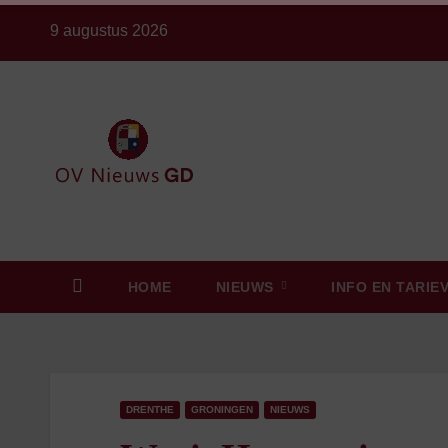
Ga
9 augustus 2026
naar
de
inhoud
HOME
NIEUWS
INFO EN TARIE
DRENTHE
GRONINGEN
NIEUWS