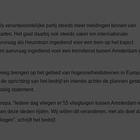
als verantwoordelijke partij steeds meer meldingen binnen van
tarten. Het gaat daarbij ook steeds vaker om internationale
anvraag als Heurotrain ingediend voor een trein op het traject
en aanvraag ingediend voor een treindienst tussen Amsterdam 
eweeg brengen op het gebied van hogesnelheidstreinen in Euro
de oprichting van het bedrijf en intentie achter de plannen gest
talig statement.
uropa. “Iedere dag vliegen er 55 vliegtuigen tussen Amsterdam 
ssen deze steden rijden. Wij willen dit veranderen, met als doel d
egen”, schrijft het bedrijf.