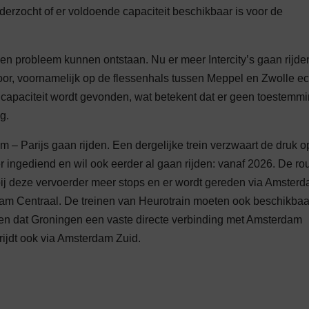
erzocht of er voldoende capaciteit beschikbaar is voor de
n probleem kunnen ontstaan. Nu er meer Intercity’s gaan rijde
poor, voornamelijk op de flessenhals tussen Meppel en Zwolle ec
n capaciteit wordt gevonden, wat betekent dat er geen toestemm
g.
– Parijs gaan rijden. Een dergelijke trein verzwaart de druk o
r ingediend en wil ook eerder al gaan rijden: vanaf 2026. De ro
 bij deze vervoerder meer stops en er wordt gereden via Amster
erdam Centraal. De treinen van Heurotrain moeten ook beschikbaa
en dat Groningen een vaste directe verbinding met Amsterdam
 rijdt ook via Amsterdam Zuid.