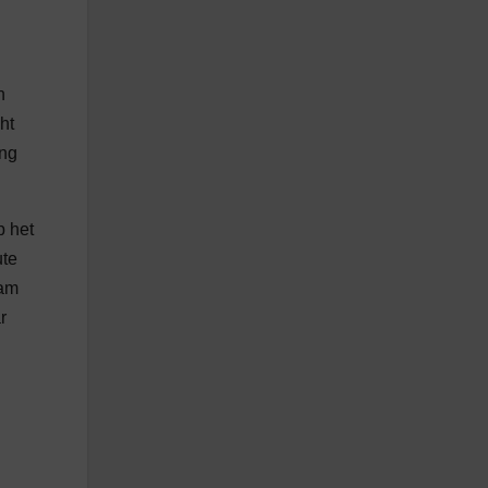
n
ht
ing
p het
ute
dam
r