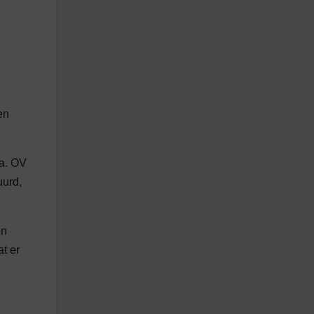
en
pa. OV
uurd,
en
at er