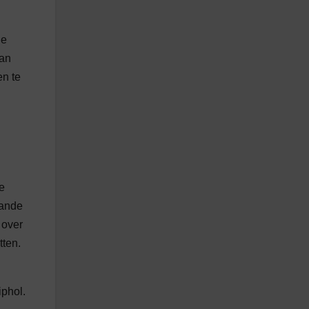
de
van
en te
e
aande
 over
tten.
iphol.