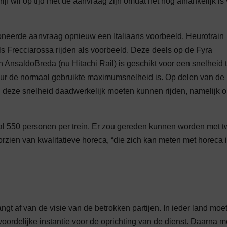
rijf wil op tijd met de aanvraag zijn omdat het nog afhankelijk is
oneerde aanvraag opnieuw een Italiaans voorbeeld. Heurotrain
ls Frecciarossa rijden als voorbeeld. Deze deels op de Fyra
AnsaldoBreda (nu Hitachi Rail) is geschikt voor een snelheid t
 uur de normaal gebruikte maximumsnelheid is. Op delen van de
n deze snelheid daadwerkelijk moeten kunnen rijden, namelijk o
al 550 personen per trein. Er zou gereden kunnen worden met 
zien van kwalitatieve horeca, “die zich kan meten met horeca 
gt af van de visie van de betrokken partijen. In ieder land moe
ordelijke instantie voor de oprichting van de dienst. Daarna m