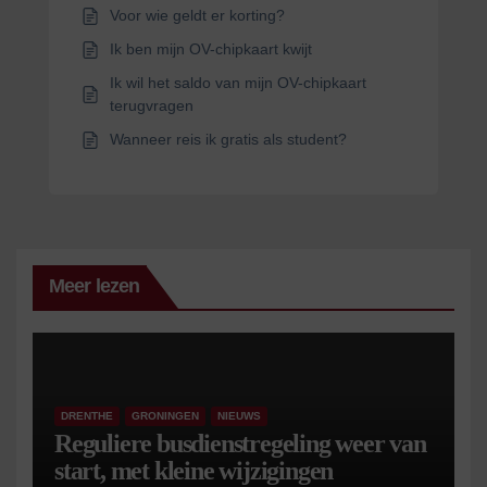
Voor wie geldt er korting?
Ik ben mijn OV-chipkaart kwijt
Ik wil het saldo van mijn OV-chipkaart
terugvragen
Wanneer reis ik gratis als student?
Meer lezen
DRENTHE
GRONINGEN
NIEUWS
Reguliere busdienstregeling weer van
start, met kleine wijzigingen