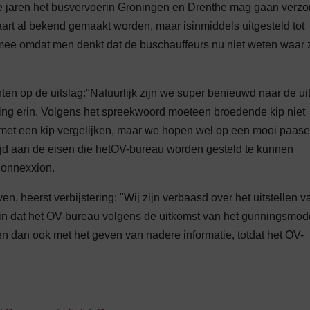
 jaren het busvervoerin Groningen en Drenthe mag gaan verzo
t al bekend gemaakt worden, maar isinmiddels uitgesteld tot
mee omdat men denkt dat de buschauffeurs nu niet weten waar 
en op de uitslag:"Natuurlijk zijn we super benieuwd naar de uit
g erin. Volgens het spreekwoord moeteen broedende kip niet
 met een kip vergelijken, maar we hopen wel op een mooi paase
jd aan de eisen die hetOV-bureau worden gesteld te kunnen
Connexxion.
n, heerst verbijstering: "Wij zijn verbaasd over het uitstellen v
in dat het OV-bureau volgens de uitkomst van het gunningsmod
n dan ook met het geven van nadere informatie, totdat het OV-