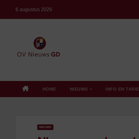
Ga
6 augustus 2026
naar
de
inhoud
HOME
NIEUWS
INFO EN TARI
NIEUWS