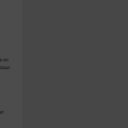
he en
staan
et