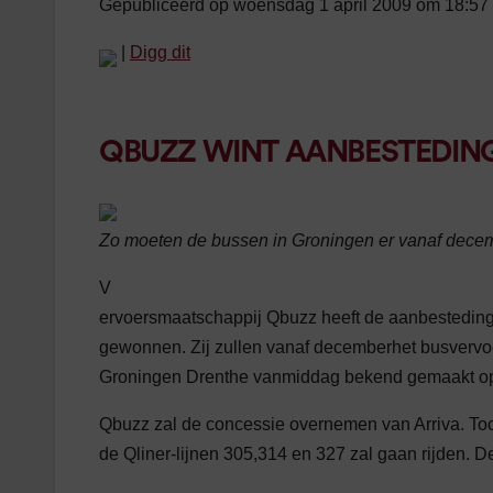
Gepubliceerd op woensdag 1 april 2009 om 18:57
|
Digg dit
QBUZZ WINT AANBESTEDIN
Zo moeten de bussen in Groningen er vanaf decem
V
ervoersmaatschappij Qbuzz heeft de aanbestedin
gewonnen. Zij zullen vanaf decemberhet busvervoe
Groningen Drenthe vanmiddag bekend gemaakt op
Qbuzz zal de concessie overnemen van Arriva. Toch
de Qliner-lijnen 305,314 en 327 zal gaan rijden. 