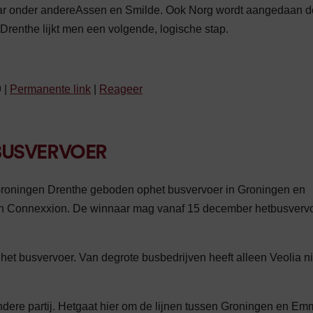
naar onder andereAssen en Smilde. Ook Norg wordt aangedaan d
renthe lijkt men een volgende, logische stap.
9
|
Permanente link
|
Reageer
 BUSVERVOER
Groningen Drenthe geboden ophet busvervoer in Groningen en
 en Connexxion. De winnaar mag vanaf 15 december hetbusvervo
t busvervoer. Van degrote busbedrijven heeft alleen Veolia ni
ndere partij. Hetgaat hier om de lijnen tussen Groningen en Em