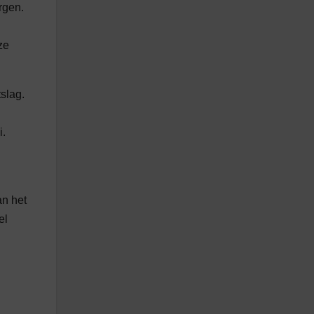
rgen.
ze
slag.
i.
an het
el