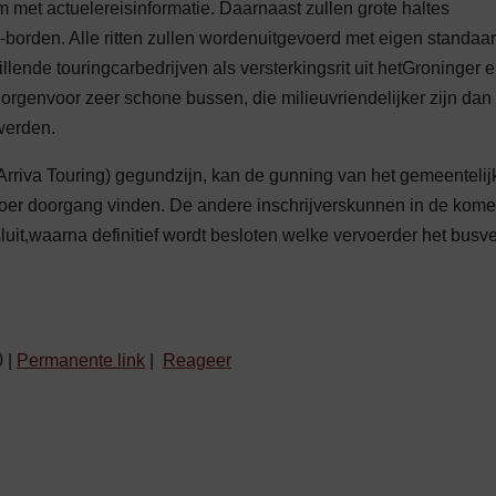
met actuelereisinformatie. Daarnaast zullen grote haltes
jd-borden. Alle ritten zullen wordenuitgevoerd met eigen standaa
llende touringcarbedrijven als versterkingsrit uit hetGroninger 
zorgenvoor zeer schone bussen, die milieuvriendelijker zijn dan
werden.
riva Touring) gegundzijn, kan de gunning van het gemeentelij
oer doorgang vinden. De andere inschrijverskunnen in de kom
t,waarna definitief wordt besloten welke vervoerder het busv
0
|
Permanente link
|
Reageer