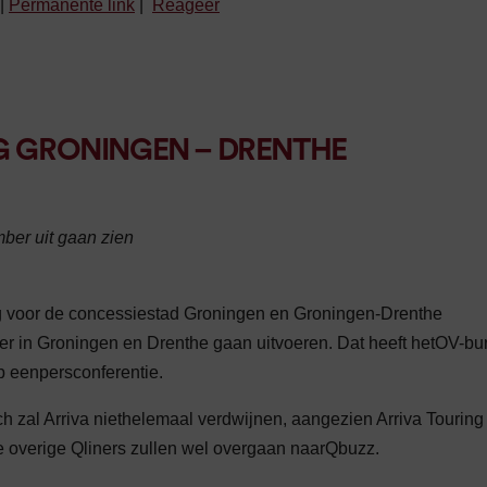
|
Permanente link
|
Reageer
G GRONINGEN – DRENTHE
ber uit gaan zien
g voor de concessiestad Groningen en Groningen-Drenthe
r in Groningen en Drenthe gaan uitvoeren. Dat heeft hetOV-bu
 eenpersconferentie.
 zal Arriva niethelemaal verdwijnen, aangezien Arriva Touring
De overige Qliners zullen wel overgaan naarQbuzz.