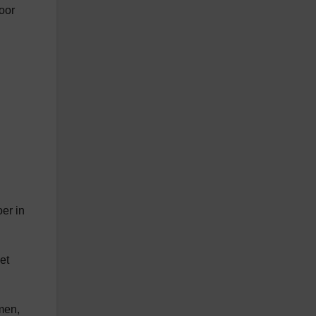
oor
er in
et
men,