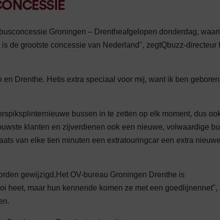
CONCESSIE
e busconcessie Groningen – Drentheafgelopen donderdag, waarin
t is de grootste concessie van Nederland", zegtQbuzz-directeur
n en Drenthe. Hetis extra speciaal voor mij, want ik ben geboren
rspiksplinternieuwe bussen in te zetten op elk moment, dus oo
 trouwste klanten en zijverdienen ook een nieuwe, volwaardige bu
plaats van elke tien minuten een extratouringcar een extra nieuw
worden gewijzigd.Het OV-bureau Groningen Drenthe is
mooi heet, maar hun kennende komen ze met een goedlijnennet",
en.