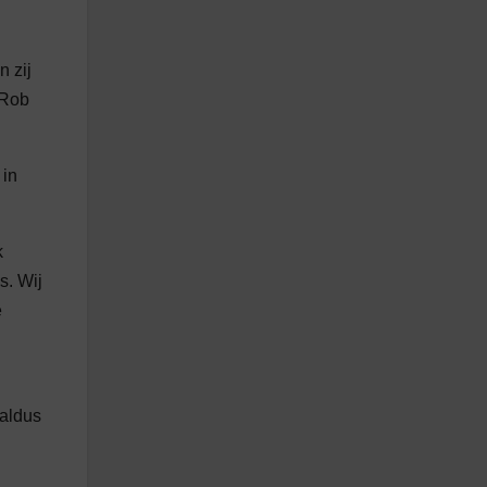
 zij
 Rob
 in
k
s. Wij
e
 aldus