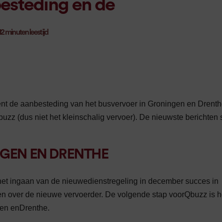
esteding en de
12
minuten leestijd
ent de aanbesteding van het busvervoer in Groningen en Drent
uzz (dus niet het kleinschalig vervoer). De nieuwste berichten 
GEN EN DRENTHE
het ingaan van de nieuwedienstregeling in december succes in
ten over de nieuwe vervoerder. De volgende stap voorQbuzz is h
gen enDrenthe.