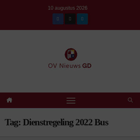
Ga
10 augustus 2026
naar
de
inhoud
Tag:
Dienstregeling 2022 Bus