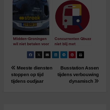
/
1
minuut leestijd
busconcessie
/
1
minuut leestijd
Midden-Groningen
Concurrenten Qbuzz
wil niet betalen voor
niet blij met
verlenging lijn 174
verlenging
/
1
minuut leestijd
/
1
minuut leestijd
Meeste diensten
Busstation Assen
Bericht
stoppen op tijd
tijdens verbouwing
navigatie
tijdens oudjaar
dynamisch