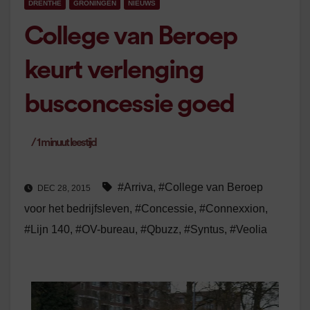
DRENTHE
GRONINGEN
NIEUWS
College van Beroep
keurt verlenging
busconcessie goed
/
1
minuut leestijd
#Arriva
,
#College van Beroep
DEC 28, 2015
voor het bedrijfsleven
,
#Concessie
,
#Connexxion
,
#Lijn 140
,
#OV-bureau
,
#Qbuzz
,
#Syntus
,
#Veolia