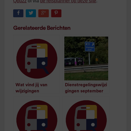
Qbuzz
of via
de reisplanner op deze site
.
Gerelateerde Berichten
Wat vind jij van
Dienstregelingswijzi
wijzigingen
gingen september
dienstregeling?
vastgesteld
/
2
minuten
/
1
minuut leestijd
leestijd