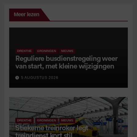
Meer lezen
DRENTHE
GRONINGEN
NIEUWS
Reguliere busdienstregeling weer
van start, met kleine wijzigingen
5 AUGUSTUS 2026
DRENTHE
GRONINGEN
NIEUWS
Stiekeme treinroker legt
treindienst kort stil