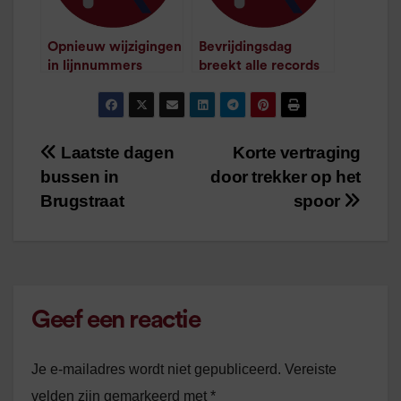
Opnieuw wijzigingen
Bevrijdingsdag
in lijnnummers
breekt alle records
/
1
minuut leestijd
Groningen Stad
/
1
minuut leestijd
Laatste dagen
Korte vertraging
Bericht
bussen in
door trekker op het
navigatie
Brugstraat
spoor
Geef een reactie
Je e-mailadres wordt niet gepubliceerd.
Vereiste
velden zijn gemarkeerd met
*