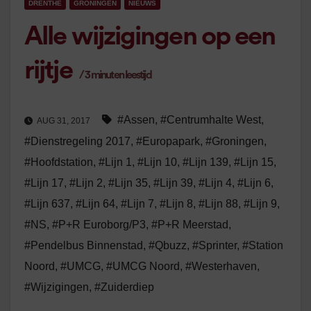
DRENTHE
GRONINGEN
NIEUWS
Alle wijzigingen op een
rijtje
/
3
minuten leestijd
#Assen
,
#Centrumhalte West
,
AUG 31, 2017
#Dienstregeling 2017
,
#Europapark
,
#Groningen
,
#Hoofdstation
,
#Lijn 1
,
#Lijn 10
,
#Lijn 139
,
#Lijn 15
,
#Lijn 17
,
#Lijn 2
,
#Lijn 35
,
#Lijn 39
,
#Lijn 4
,
#Lijn 6
,
#Lijn 637
,
#Lijn 64
,
#Lijn 7
,
#Lijn 8
,
#Lijn 88
,
#Lijn 9
,
#NS
,
#P+R Euroborg/P3
,
#P+R Meerstad
,
#Pendelbus Binnenstad
,
#Qbuzz
,
#Sprinter
,
#Station
Noord
,
#UMCG
,
#UMCG Noord
,
#Westerhaven
,
#Wijzigingen
,
#Zuiderdiep