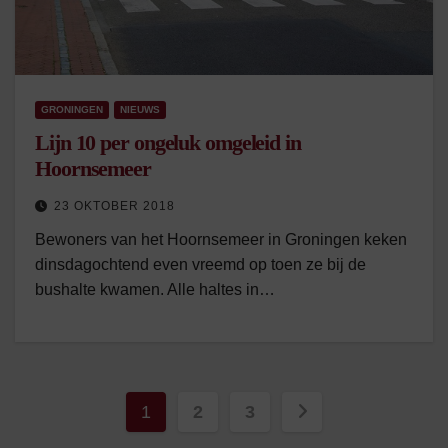
GRONINGEN
NIEUWS
Lijn 10 per ongeluk omgeleid in
Hoornsemeer
23 OKTOBER 2018
Bewoners van het Hoornsemeer in Groningen keken
dinsdagochtend even vreemd op toen ze bij de
bushalte kwamen. Alle haltes in…
Berichten
1
2
3